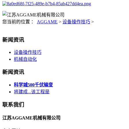
您当前的位置 ：
AGGAME
>
设备操作技巧
>
新闻资讯
设备操作技巧
机械自动化
新闻资讯
科学城500千伏输变
将建成...该工程是
联系我们
江苏AGGAME机械有限公司