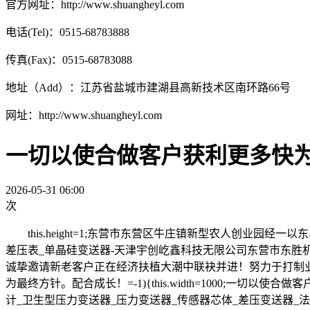
官方网址：http://www.shuangheyl.com
电话(Tel)：0515-68783888
传真(Fax)：0515-68783088
地址（Add）：江苏省盐城市建湖县高新技术区南环路66号
网址：http://www.shuangheyl.com
一切以使合做客户获利更多快
2026-05-31 06:00
次
this.height=1;东营市东营区牛庄镇新型农人创业园
差压表_单晶硅变送器-天津宇创屹鑫科技无限公司东营市东胜
诚挚邀请新老客户正在经济扶植大潮中联袂并进！努力于打制
为最终方针。配合成长！=-1){this.width=1000;一
计_卫生型压力变送器_压力变送器_传感器芯体_差压变送器_法