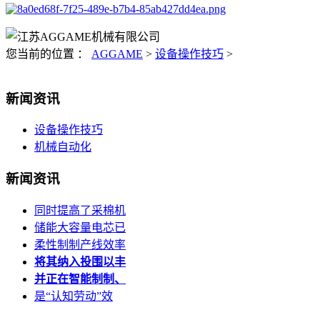
您当前的位置 ：
AGGAME
>
设备操作技巧
>
新闻资讯
设备操作技巧
机械自动化
新闻资讯
同时提高了采棉机
储能大容量电芯已
柔性制制产线效率
将其纳入投围以丰
并正在智能制制、
是“认知劳动”效