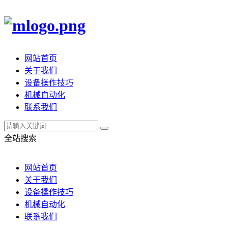
网站首页
关于我们
设备操作技巧
机械自动化
联系我们
全站搜索
网站首页
关于我们
设备操作技巧
机械自动化
联系我们