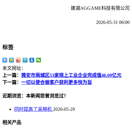
建湖AGGAME科技有限公司
2026-05-31 06:00
标签
本文网址：
上一篇：
雅安市雨城区53家规上工业企业完成值46.69亿元
下一篇：
一切以使合做客户获利更多快为旨
近期浏览：本新闻您曾浏览过！
同时提高了采棉机
2026-05-29
相关产品