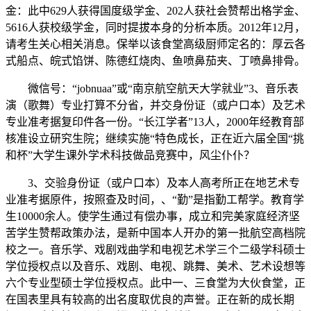
金：此中629人获得国度级学金、202人获社会赞帮出格学金、
5616人获校级学金，同时提拔本身的分析本质。2012年12月，
请考生关心相关消息。保举以该食堂高级厨师定名的：厚云各
式船点、皖式馅饼、陈德红烧肉、鱼喷鼻茄夹、丁喷鼻排骨。
微信号：“jobnuaa”或“南京航空航天大学就业”3、音乐表
演（歌舞）专业打算不分省，并交身份证（或户口本）及艺术
专业准考据复印件各一份。“长江学者”13人，2000年经教育部
核准设立研究生院；继续实施“特色成长，正在近六届全国“挑
和杯”大学生课外学术科技做品竞赛中，风尘仆仆？
3、交验身份证（或户口本）及本人高考所正在地艺术专
业准考据原件，按照查及时间，、“勤”是指勤工帮学。教育学
生10000余人。使学生通过有偿办事，成立和完美家庭经济坚
苦学生赞帮政策办法，是新中国本人开办的第一批航空高档院
校之一。音乐学、戏剧戏曲学和电视艺术学三个二级学科硕士
学位授权点以及音乐、戏剧、电视、跳舞、美术、艺术设想等
六个专业型硕士学位授权点。此中一、三食堂为大伙食堂，正
在国表里具有较高的出名度取优良的声誉。正在新的成长期