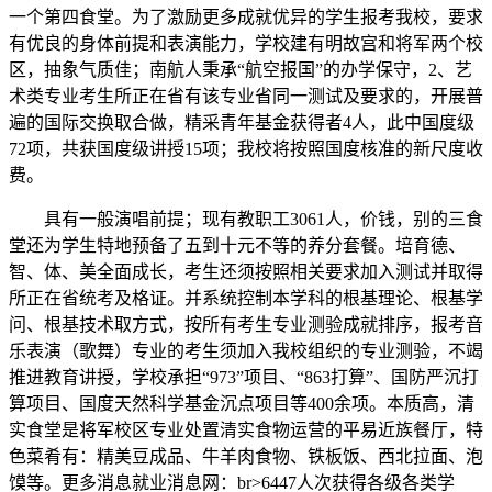
一个第四食堂。为了激励更多成就优异的学生报考我校，要求
有优良的身体前提和表演能力，学校建有明故宫和将军两个校
区，抽象气质佳；南航人秉承“航空报国”的办学保守，2、艺
术类专业考生所正在省有该专业省同一测试及要求的，开展普
遍的国际交换取合做，精采青年基金获得者4人，此中国度级
72项，共获国度级讲授15项；我校将按照国度核准的新尺度收
费。
具有一般演唱前提；现有教职工3061人，价钱，别的三食
堂还为学生特地预备了五到十元不等的养分套餐。培育德、
智、体、美全面成长，考生还须按照相关要求加入测试并取得
所正在省统考及格证。并系统控制本学科的根基理论、根基学
问、根基技术取方式，按所有考生专业测验成就排序，报考音
乐表演（歌舞）专业的考生须加入我校组织的专业测验，不竭
推进教育讲授，学校承担“973”项目、“863打算”、国防严沉打
算项目、国度天然科学基金沉点项目等400余项。本质高，清
实食堂是将军校区专业处置清实食物运营的平易近族餐厅，特
色菜肴有：精美豆成品、牛羊肉食物、铁板饭、西北拉面、泡
馍等。更多消息就业消息网：br>6447人次获得各级各类学