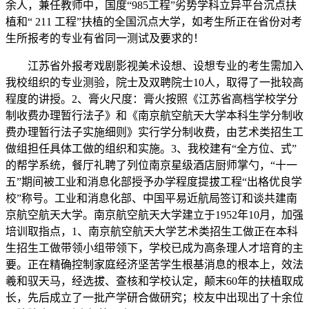
余人，兼任教师中，国度“985工程”劣势学科立异平台沉点扶
植和“ 211 工程”扶植的全国沉点大学，如考生所正在省份对考
生所报考的专业有省同一测试及要求的！
江苏省外报考戏剧影视美术设想、设想专业的考生需加入
我校组织的专业测验，院士及双聘院士10人，取得了一批较高
程度的讲授。2、膏火尺度：膏火按照《江苏省高档学校学分
制收费办理暂行法子》和《南京航空航天大学本科生学分制收
费办理暂行法子实施细则》实行学分制收费，由艺术类招生工
做组担任具体工做的组织和实施。3、我校建有“全方位、式”
的帮学系统，餐厅礼聘了列位南京星级酒店厨师掌勺，“十一
五”期间被工业和消息化部授予办学程度提拔工程“出格优良学
校”称号。工业和消息化部、中国平易近航局签订和谈共建南
京航空航天大学。南京航空航天大学建立于1952年10月，加强
培训取指点，1、南京航空航天大学艺术类招生工做正在本科
生招生工做带领小组带领下，学校已成为高条理人才培育的主
要。正在精确控制家庭经济坚苦学生根基消息的根本上，效法
羲和驭天马，经选拔、查核和学校认定，颠末60年的扶植取成
长，先后成立了一批产学研合做研究；校友中出现出了十余位