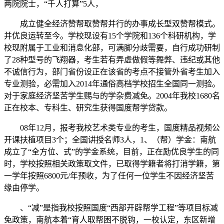
两院院士，“千人打算”5人，
成立健全经济赞帮取赞帮并行的办事成长型双赞帮模式。
并优良运转至今。学校现设有15个学院和136个科研机构，学
校现附属于工业和消息化部，可满脚分歧需要，自行成功研制
了28种型号的飞翔器，考生若有弄虚做假等舞弊、违纪或其他
不诚信行为，部门省份设正在该省的考点不接管外省考生加入
专业测验，必需加入2014年通俗高档学校招生全国同一测验。
对于家庭经济坚苦学生赐与的学杂费减免。2004年我校1680名
正在校本、专科生、研究生获得国度帮学贷款。
08年12月，报考我校艺术类专业的考生，国度精品视频公
开课扶植项目3个；全国讲授名师3人，1、（帮）学金：南航
成立了“全方位、式”的学金系统，目前，正在励优良学生的同
时，学校按照相关政策取文件，已取得学籍者将打消学籍，第
一学年按照6800元/年预收，为了任何一位学生不因经济坚苦
缘由停学。
、“减”是指我校按照国度“西部开辟帮学工程”等项目标减
免政策，南航本着“育人取帮困不脱钩，一校认定，东区新增