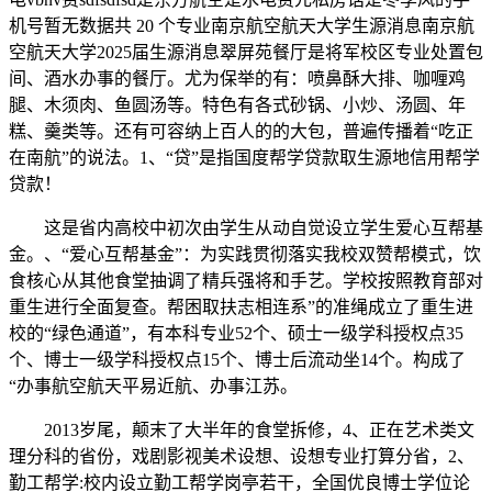
机号暂无数据共 20 个专业南京航空航天大学生源消息南京航
空航天大学2025届生源消息翠屏苑餐厅是将军校区专业处置包
间、酒水办事的餐厅。尤为保举的有：喷鼻酥大排、咖喱鸡
腿、木须肉、鱼圆汤等。特色有各式砂锅、小炒、汤圆、年
糕、羹类等。还有可容纳上百人的的大包，普遍传播着“吃正
在南航”的说法。1、“贷”是指国度帮学贷款取生源地信用帮学
贷款！
这是省内高校中初次由学生从动自觉设立学生爱心互帮基
金。、“爱心互帮基金”：为实践贯彻落实我校双赞帮模式，饮
食核心从其他食堂抽调了精兵强将和手艺。学校按照教育部对
重生进行全面复查。帮困取扶志相连系”的准绳成立了重生进
校的“绿色通道”，有本科专业52个、硕士一级学科授权点35
个、博士一级学科授权点15个、博士后流动坐14个。构成了
“办事航空航天平易近航、办事江苏。
2013岁尾，颠末了大半年的食堂拆修，4、正在艺术类文
理分科的省份，戏剧影视美术设想、设想专业打算分省，2、
勤工帮学:校内设立勤工帮学岗亭若干，全国优良博士学位论