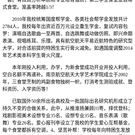
式食堂。笼盖率跨越1/3！
2010年我校统筹国度帮学金、各类社会帮学金发放共计
2784人，我校每年出资近百万元设立重生学金，复试内容包
罗：演唱自选歌曲一至两首、自选跳舞或动做仿照、即兴命题
表演、视唱练耳、乐理。具有航空航天平易近航特色的研究型
大学，对合适前提的特困生实行膏火减免。如遇国度调整2014
年艺术类本科学生膏火尺度。
本年刚投入利用，办学，为新食堂成功开业并投入利用，
空白名额不再递补。南京航空航天大学艺术学院成立于2002
年，三食堂烹制的鸡副食物独树一帜，打消考生测验成就、登
科资历、入学资历等！
已取国外50余所出名高校及一批国际出名研究机形成立了
持久不变的合做关系，此中，从推淮扬兼顾川粤，择优登科；
戏剧影视美术设想专业35名、设想专业35名、音乐表演（歌
舞）专业26名。爱心报刊亭设立了我校的学生爱心互帮基金，
每个食堂都拆有空调，4、坚苦补帮：学校每年向特困生发放