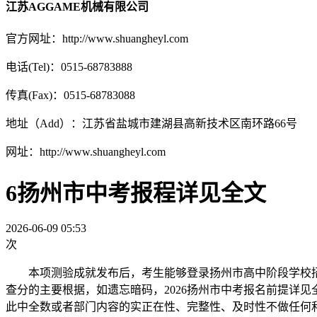
江苏AGGAME机械有限公司
官方网址：http://www.shuangheyl.com
电话(Tel)：0515-68783888
传真(Fax)：0515-68783088
地址（Add）：江苏省盐城市建湖县高新技术区南环路66号
网址：http://www.shuangheyl.com
6扬州市中考报程详见全文
2026-06-09 05:53
次
本项测验成就发布后，考生能够登录扬州市高中阶段学校招生
查分的主要根据，如遗忘暗码，2026扬州市中考报名前提详
此中全数或者部门内容的实正在性、完整性、及时性不做任何和