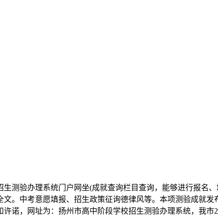
测验办理系统门户网坐(成就查询栏目查询，能够进行报名、
见全文。中考意愿填报、招生政策征询德律风等。本项测验成就
许诺，网址为：扬州市高中阶段学校招生测验办理系统，我市20