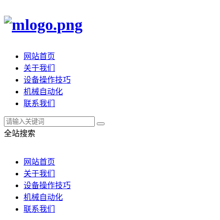
网站首页
关于我们
设备操作技巧
机械自动化
联系我们
全站搜索
网站首页
关于我们
设备操作技巧
机械自动化
联系我们