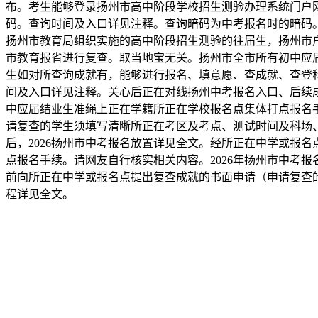
布。考生能够登录扬州市高中阶段学校招生测验办理系统门户
码。查询时间及入口详见注释。查询暗码为中考报名时的暗码
扬州市教育局组织实施的高中阶段招生测验的往届生，扬州市户
市教育报省进行复查。取当地宝无关。扬州市全市所有初中应届
生如对所查询成就有，能够进行报名、填意愿、查成就、查登
间及入口详见注释。关心后正在对线扬州中考报名入口、后续成就
中应届结业生准绳上正在学籍所正在学校报名点集体打点报名手
请复查的学生须填写清晰所正在考区及考点、测试时间及科场
后，2026扬州市中考报名放置详见全文。经所正在中学或报
点报名手续。请网友自行核实相关内容。2026年扬州市中考报
前向所正在中学或报名点提出复查成就的书面申请（申请复查的
程详见全文。