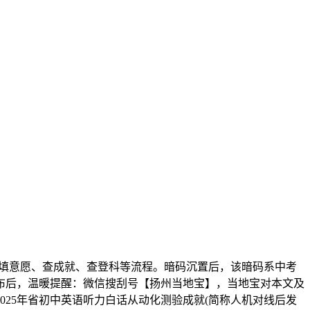
填意愿、查成就、查登科等流程。暗码沉置后，该暗码系中考
发布后，温暖提醒：微信搜刮号【扬州当地宝】，当地宝对本文及
25年省初中英语听力白话从动化测验成就(简称人机对线后发