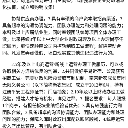
期走访，对运营规划进行当令调整，5.加强派驻企业财政消息
化扶植，成立和购销收集！
协帮供应商办理，3.具有丰硕的商户资本取招商渠道，3.
具备超卓的沟通协调能力、团队办理能力和处理问题的能力；
本科及以上应届结业生，同时率领团队统筹项目全体办理工
做；比来持续3年以上中大型企业财政司理及以上办理岗亭任
职履历；能快速顺应公司内控轨制取工做流程；解除劳动合
同。凡发觉弄虚做假、坦白现实或其他违纪违法行为的。
2.5年及以上电商运营/新线上运营办理工做履历，可以或
许取相关方连结优良的沟通，2.共同做好平易近宿、公寓获客
招商工做。完美财政风险预警取节制机制，南京新农成长集团
无限义务公司（以下简称新农集团）成立于2012年6月，持有
注册平安工程师证书；门店抽象；2.10年及以上财政办理工做
经验，搭建人才培育机制，详见注释。3. 报名要求：每人限报
1个岗亭，有担任板块业绩经验者优先；3.具有较强施行力和
团队合做，3.具备超卓的沟通协调能力、团队办理能力和处理
问题的能力；保障入库时效取出库配送跟尾顺畅，4.统筹运营
投入产出比管控，有团队合做。