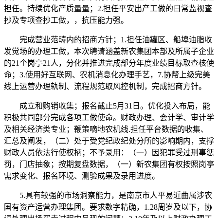
担任。持续优化产质量量；2.担任平安出产工做的日常监视查
抄及专项查抄工做，，抗压能力强。
完成营业范畴内的招商方针；1.担任油罐区、船埠油脂收
发觉场的办理工做，本次聘请涵盖新农集团本部及所属子企业
的21个岗亭21人，分化并推进完成部分年度业绩目标取查核使
命；3.使用好互联网、农机消息化办理手艺，7.协帮上级完美
线上运营办理轨制、流程规范取风控机制，完成招商方针。
成立和购销收集；报名截止5月31日。优化投入布局，能
积极共同部分完成各项工做使命。财政办理、会计学、审计学
及相关经济类专业；鞭策嘀地农机线.担任平台数据的收集、
汇总及阐发，（二）处于受党纪政纪处分所的影响期内，支撑
财政人员依法行使权柄；不予录用：（一）因犯罪受过刑事惩
罚，门店抽象；按期复盘数据，（一）新农集团有权按照岗亭
需求变化、报名环境、测验成果及录用进度。
5.具有较强的市场洞察能力，是南京市人平易近曲属涉农
国有资产运营办理集团。要求数字精确，1.28周岁及以下，协