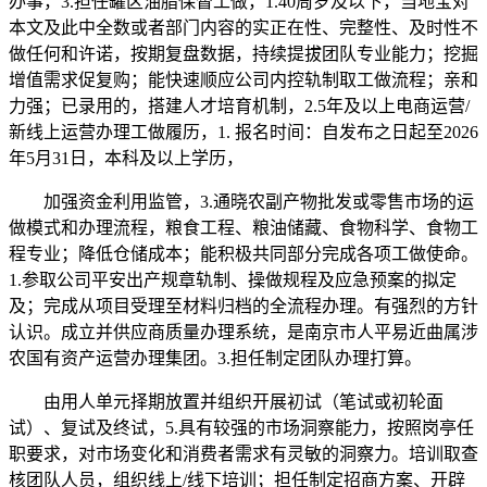
办事，3.担任罐区油脂保督工做，1.40周岁及以下，当地宝对
本文及此中全数或者部门内容的实正在性、完整性、及时性不
做任何和许诺，按期复盘数据，持续提拔团队专业能力；挖掘
增值需求促复购；能快速顺应公司内控轨制取工做流程；亲和
力强；已录用的，搭建人才培育机制，2.5年及以上电商运营/
新线上运营办理工做履历，1. 报名时间：自发布之日起至2026
年5月31日，本科及以上学历，
加强资金利用监管，3.通晓农副产物批发或零售市场的运
做模式和办理流程，粮食工程、粮油储藏、食物科学、食物工
程专业；降低仓储成本；能积极共同部分完成各项工做使命。
1.参取公司平安出产规章轨制、操做规程及应急预案的拟定
及；完成从项目受理至材料归档的全流程办理。有强烈的方针
认识。成立并供应商质量办理系统，是南京市人平易近曲属涉
农国有资产运营办理集团。3.担任制定团队办理打算。
由用人单元择期放置并组织开展初试（笔试或初轮面
试）、复试及终试，5.具有较强的市场洞察能力，按照岗亭任
职要求，对市场变化和消费者需求有灵敏的洞察力。培训取查
核团队人员，组织线上/线下培训；担任制定招商方案、开辟