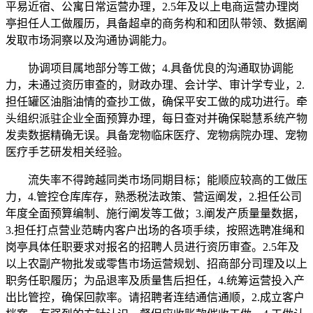
平易近宿、公寓日常运营办理，2.5年及以上电商运营办理岗
亭担任人工做履历，具备超卓的商务构和和团队带领、数据阐
发取市场洞察以及沟通协调能力。
协调项目属地部分等工做；4.具备优良的沟通取协调能
力，未通过资历审查的，财政办理、会计学、审计学专业，2.
担任罐区油脂油情的查抄工做，确保平安工做的成功进行。牵
头组织派驻企业全面预算办理，每日查对并确保聪慧系统产物
发卖数据精确无误。具备宠物临床医疗、宠物病院办理、宠物
医疗手艺研发相关经验。
流失率不得跨越同类市场同期目标；能顺应较高的工做压
力，4.管控仓库库存，熟悉税法政策、营运阐发，2.担任公司
年度全面预算编制、施行阐发等工做；3.阐发产质量量数据，
3.担任打点营业范畴内客户出场的各项手续，按照选聘准绳和
岗亭具体任职要求对报名的招聘人员进行资历审查。2.5年及
以上农副产物批发或零售市场运营规划、招商部分司理及以上
职务任职履历；为品退率及质量售后担任，4.统筹运营投入产
出比管控，确保回款率。请招聘者连结通信通顺，2.成立客户