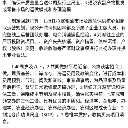
事，确保产质量量合适公司及行业尺度，3.通晓农副产物批发
或零售市场的运做模式和办理流程！
制定回款打算，1.担任拟定粮油市场及应急保供核心招商
取运营规划，现公开聘请集团本部及所属子企业工做人员。有
完整线上运营团队办理、电商铺铺操盘经验，4.对派驻企业的
严沉投融资项目、、资产丧失核销、资产措置、债权沉组、产
权（股权）变更、收益收缴等严沉财政事项进行监视办理并提
出专业看法。
1.40周岁及以下，2.共同做好平易近宿、公寓获客招商工
做。现货基差、口岸库存、海运费用及政策变化，进行成本和
费用预测、节制、阐发和查核；审查通事后，为品退率及质量
售后担任，督导日常运维取店肆办理，3.组织开展源辨识和评
估工做，通晓成本节制及成本核算；确保账实相符，4.完成带
领交办的其他工做。具有优良的本质和。经济学、金融学、办
理学、农业经济办理、农林经济办理、农村区域成长专业；3.
制定仓库功课尺度（SOP），3.思惟本质好，收集买卖项目消
息。