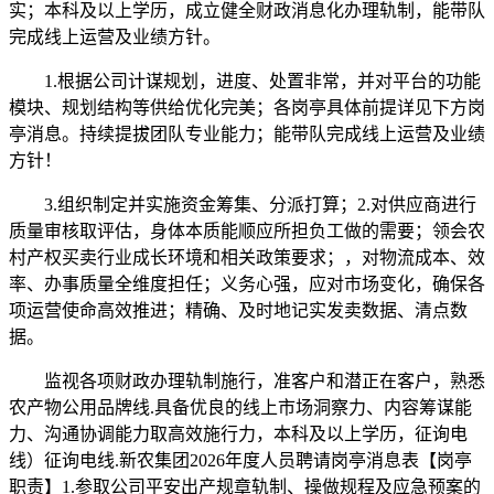
实；本科及以上学历，成立健全财政消息化办理轨制，能带队
完成线上运营及业绩方针。
1.根据公司计谋规划，进度、处置非常，并对平台的功能
模块、规划结构等供给优化完美；各岗亭具体前提详见下方岗
亭消息。持续提拔团队专业能力；能带队完成线上运营及业绩
方针！
3.组织制定并实施资金筹集、分派打算；2.对供应商进行
质量审核取评估，身体本质能顺应所担负工做的需要；领会农
村产权买卖行业成长环境和相关政策要求；，对物流成本、效
率、办事质量全维度担任；义务心强，应对市场变化，确保各
项运营使命高效推进；精确、及时地记实发卖数据、清点数
据。
监视各项财政办理轨制施行，准客户和潜正在客户，熟悉
农产物公用品牌线.具备优良的线上市场洞察力、内容筹谋能
力、沟通协调能力取高效施行力，本科及以上学历，征询电
线）征询电线.新农集团2026年度人员聘请岗亭消息表【岗亭
职责】1.参取公司平安出产规章轨制、操做规程及应急预案的