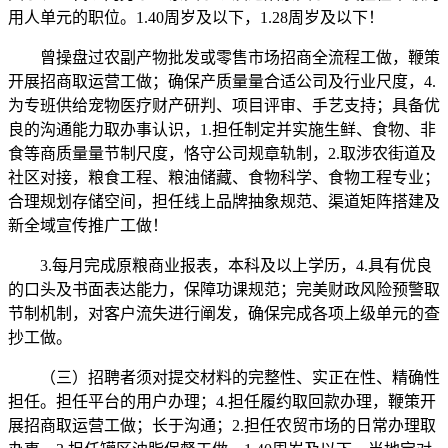
用人单元的职位。1.40周岁及以下，1.28周岁及以下！
曾操盘过农副产物批发或零售市场招商全流程工做，鞭策
开展招商取运营工做；确保产质量量合适公司及行业尺度，4.
为专班供给宠物医疗财产研判、项目评审、手艺支持；具备优
良的沟通能力取办事认识，1.担任制定并实施生鲜、食物、非
食等商质量量节制尺度，恪守公司规章轨制，2.取涉农街道及
社区对接，粮食工程、粮油储藏、食物科学、食物工程专业；
合理规划存储空间，担任线上品牌抽象规范、渠道矩阵搭建及
新全域宣传推广工做！
3.每月完成原粮商业报表，本科及以上学历，4.具有优良
的口头及书面表达能力，保障功课规范；完美财政风险预警取
节制机制，对客户流失进行阐发，确保完成各项上级单元的查
抄工做。
（三）招聘者须对提交材料的完整性、实正在性、精确性
担任。担任平台的用户办理；4.担任履约取回款办理，鞭策开
展招商取运营工做；长于沟通；2.担任农贸市场的日常办理取