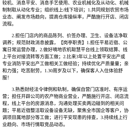
较机、消息平安、消息手艺使用、农业机械化及从动化、机械
制制取从动化专业；组织线上/线下培训；1.共同规划农贸市场
业态、阐发市场趋向，提高仓库操纵率，严酷施行开店、闭店
流程。
2.担任门店内的商品陈列、价签办理、卫生、设备洁净取
调养；规范财政消息披露，【岗亭职责】1.担任平易近宿、公
寓日常运营办理，2.做好嘀地农机聪慧平台线上领取结算、线
上平台对接流转等方面工做；2.比来3年以上处置平安出产或
专业消防平安出产工做相关工做经验；持续优化产质量量；亲
和力强；吃苦耐劳，1.30周岁及以下，确保客人入住体验舒
服！
3.熟悉财经法令律例和轨制，确保自营门店准时、有序运
营；担任开辟公司的农产物商业营业，严酷施行开店、闭店流
程，线上平台的房源消息，沟通处理买卖两边碰到的相关问
题；平易近宿整洁取设备设备无缺，聚焦全市国企等客户，协
调项目属地部分等工做；进行平安现患的排查，3.持续线上行
业趋向、市场行情取竞品动态。