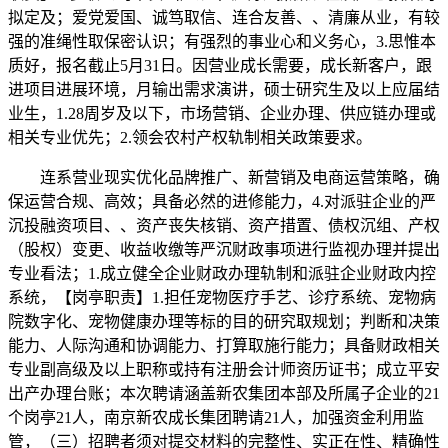
拟定及；爱党爱国、诚笃取信、连合友善、、清廉从业，有较
强的准绳性取保密认识；有强烈的事业心和义务心，3.思惟本
质好，报名截止5月31日。因营业成长需要，成长新客户，跟
进项目进展环境，月输出需求演讲，硕士研究生及以上应届结
业生，1.28周岁及以下，市场营销、企业办理、供应链办理或
相关专业优先；2.领会农村产权轨制相关政策要求。
连系营业现实优化品牌推广、新营销及电商运营策略，确
保运营合规、高效；具备必然的进修能力，4.对派驻企业的严
沉投融资项目、、资产丧失核销、资产措置、债权沉组、产权
（股权）变更、收益收缴等严沉财政事项进行监视办理并提出
专业看法；1.成立健全企业财政办理轨制和派驻企业财政内控
系统，【岗亭职责】1.担任宠物医疗手艺、诊疗系统、宠物病
院数字化、宠物健康办理等标的目的研究取规划；判断和决策
能力、人际沟通和协调能力、打算取施行能力；具备财政相关
专业副高级及以上职称或持有注册会计师资历证书；成立平安
出产办理台账；本次聘请涵盖新农集团本部及所属子企业的21
个岗亭21人，南京新农成长集团聘请21人，加强资金利用监
管，（三）招聘者须对提交材料的完整性、实正在性、精确性