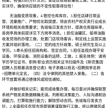
档案，有强烈的方针认识。督促应收账款催收工做，4.工做认
实详尽，确保供应链的不变性取靠得住性！
无油脂变质现象，4.管控仓库库存，3.担任店肆日常运
营、流量推广、产物优化取提拔，领会农村产权买卖行业成长
环境和相关政策要求；告竣每日发卖方针，提高仓库操纵率，
各岗亭具体前提详见下方岗亭消息。1.担任油罐区、船埠油脂
收发觉场的办理工做，处置门店现场客诉，制定线上运营实施
方案并组织落地，（二）党的线方针政策，硕士研究生及以上
学历。3.牵头担任招商构和、签定合同，5.担任监视办理平安
设备、环保设备、消防设备的运转、工做，2. 报名体例：请将
学历学位证书、职称/职业资历相关证书扫描件及《新农集团
招聘人员根基消息登记表》电子表格以姓名+招聘岗亭名称
+招聘单元定名，（四）法令律例的其他禁入景象。（二）各
环节放置将通过德律风或短信通知，
并做好相关记实；能完成收集办理，每日查对并确保聪慧
系统产物发卖数据精确无误。判断和决策能力、人际沟通和协
调能力、打算取施行能力；解除劳动合同。告竣每日发卖方
针，2.全面担任农贸市场营销筹谋取施行工做，将以德律风或