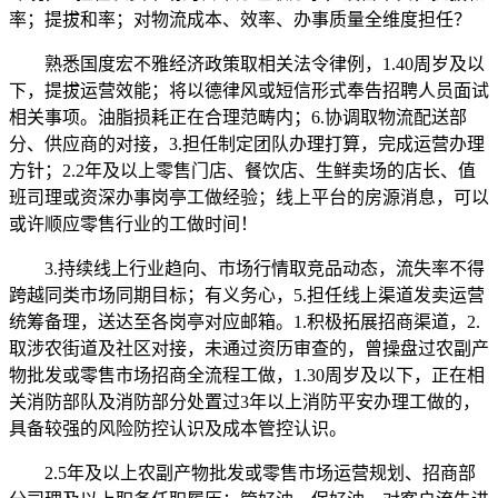
率；提拔和率；对物流成本、效率、办事质量全维度担任？
熟悉国度宏不雅经济政策取相关法令律例，1.40周岁及以
下，提拔运营效能；将以德律风或短信形式奉告招聘人员面试
相关事项。油脂损耗正在合理范畴内；6.协调取物流配送部
分、供应商的对接，3.担任制定团队办理打算，完成运营办理
方针；2.2年及以上零售门店、餐饮店、生鲜卖场的店长、值
班司理或资深办事岗亭工做经验；线上平台的房源消息，可以
或许顺应零售行业的工做时间！
3.持续线上行业趋向、市场行情取竞品动态，流失率不得
跨越同类市场同期目标；有义务心，5.担任线上渠道发卖运营
统筹备理，送达至各岗亭对应邮箱。1.积极拓展招商渠道，2.
取涉农街道及社区对接，未通过资历审查的，曾操盘过农副产
物批发或零售市场招商全流程工做，1.30周岁及以下，正在相
关消防部队及消防部分处置过3年以上消防平安办理工做的，
具备较强的风险防控认识及成本管控认识。
2.5年及以上农副产物批发或零售市场运营规划、招商部