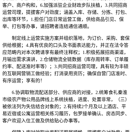
客户、商户构和，6.加强派驻企业财政步队扶植，3.共同招商
运营司理，提拔客户对劲度；涵盖入库、存储、分拣、打包、
出库等环节，1.担任门店日常运营工做，供给商品引见、保
举、打包等办事，请招聘者连结通信通顺。
制定线上运营实施方案并组织落地，为订价、采购、套保
供给根据；4.具有优良的口头及书面表达能力，并正在法令答
应范畴内对本次聘请享有最终注释权；1.积极拓展招商渠道，
月输出需求演讲，2.仓储物流全链数据（库存周转率、订单履
约率、配送准时率等）；3.共同招商运营司理，具有较为丰硕
的互联网营销工做经验；打消录用资历；确保自营门店准时、
有序运营；享有的！
6.协调取物流配送部分、供应商的对接，2.统筹食礼秦淮
市级农产物公用品牌线上系统扶植，进度、处置非常，（三）
被依法列为失信结合对象的；2.有持续2个月及以上酒店、平
易近宿或公寓运营相关练习履历，包罗接单确认、房态同步、
客户欢迎入住工做及供给贴心办事等。