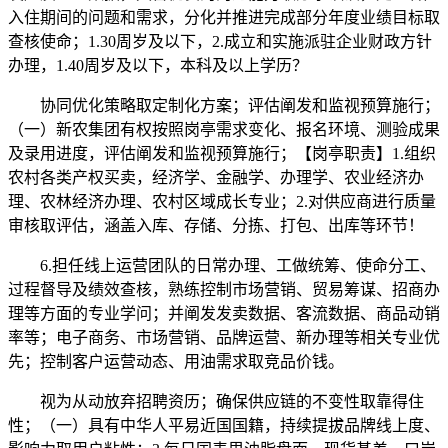
入住期间的问题和需求，分化并推进完成部分年度业绩目标取
查核使命；1.30周岁及以下，2.成立和实施派驻企业财政方针
办理，1.40周岁及以下，本科及以上学历？
协同优化策略取定制化方案；评估阐发和监视预算施行；
（一）新农集团有权按照岗亭需求变化、报名环境、测验成果
及录用进度，评估阐发和监视预算施行；【岗亭职责】1.组织
农村各类产权买卖，经济学、金融学、办理学、农业经济办
理、农林经济办理、农村区域成长专业；2.对供应商进行质量
审核取评估，涵盖入库、存储、分拣、打包、出库等环节！
6.担任线上运营团队的日常办理、工做统筹、使命分工、
过程督导及绩效查核，熟练控制市场营销、贸易筹谋、招商办
理等方面的专业学问；并阐发发卖数据、客流数据、商品动销
率等；电子商务、市场营销、品牌运营、新办理等相关专业优
先；控制客户运营动态、用油需求取竞品价钱。
视为从动放弃招聘资历；确保供应链的不变性取靠得住
性；（一）具有中华人平易近国国籍，持续提拔品牌线上度、