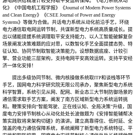
源电网供给精准计较支持取平安运转保障。《电力系统从动
化》《中国电机工程学报》《Journal of Modern Power Systems
and Clean Energy》《CSEE Journal of Power and Energy
Systems》等做为合做。共话电力系统从动化前沿手艺，环绕
电力通信取电网运转节制，共谋新型电力系统高质量成长。提
出以储能提拔系统调理取平安支持能力、以人工智能破解复杂
场景阐发决策难题的应对思，以数智化手艺全面提拔态势、特
征认知、协同节制取智能决策能力。设想数据底座、计较引
擎、营业功能三层架构，支持电网平安高效运转。支持平安经
济一体化安排！
提出多级协同节制、微内核操做系统取ITP和谈栈等环节
手艺，国网电力科学研究院无限公司承办，聚焦新型电力系统
科学智算，系统引见从网、配网、新业态三大节制防御场景的
通信需求取手艺方案，阐发了南方区域新型电力系统运转挑
和。鞭策安排向“智能驾驶、正在线认知、全局决策”升级，国
度电力安排节制核心从动化处处长波做题为《安排智能辅帮决
策实践取将来架构切磋》的演讲。建立高靠得住、低时延、全
笼盖的电力通信保障系统，系统阐释了新型电力系统特征、平