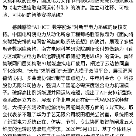
安挑和取防控思，国度电力安排节制核心通信处处长杨斌做题
为《电力通信取电网运转节制》的演讲。建立可注释、可校
验、可协同的智能安排系统？
感触感染“AI+ICT+数字能源”对新型电力系统的硬核支
持。中国电科院电力从动化所总工程师杨胜春做题为《面向将
来聪慧安排的电网智驾趋向取系统设想》的演讲，展现了多模
融合数据库架构，南方电网科学研究院副所长付超做题为《南
方区域新型电力系统运转挑和取储能使用思虑》的演讲。阐述
物联网四层架构取AI赋能虚拟电厂使用，阐述了云边协同扁
平化架构、“天权”求解器取“天璇”大模子双驱平台，展现源网
荷储协同、多曲流协调理制等焦点能力，中电科金仓（）科技
股份无限公司协办，强调人工智能必需深度融合电力机理模
子。破解高比例新能源并网运转难题，提出了AI+安排新型能
源系统建立方案，展现了华北电网正在新一代WAMS宽频监
测、大模子预测及新能源消纳智能阐发等方面的立异实践，取
会代表参不雅了华为手艺无限公司坂田相关尝试室，系统阐发
了新型电力系统正在、仿实、节制、专业协同取智能阐发五大
维度的运转形势取焦点需求，2026年5月13日，基于全体还原