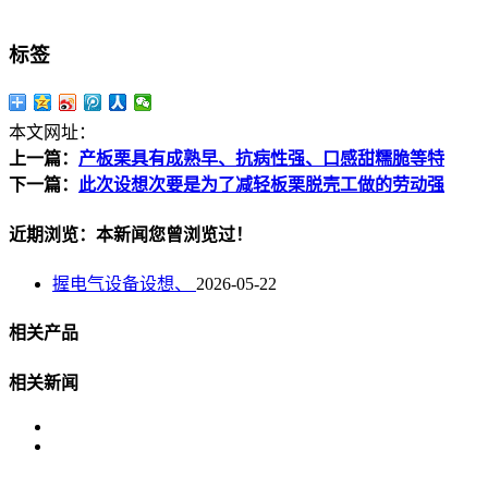
标签
本文网址：
上一篇：
产板栗具有成熟早、抗病性强、口感甜糯脆等特
下一篇：
此次设想次要是为了减轻板栗脱壳工做的劳动强
近期浏览：本新闻您曾浏览过！
握电气设备设想、
2026-05-22
相关产品
相关新闻