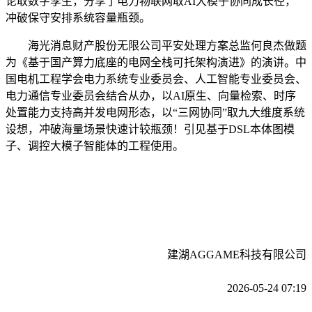
论取数字孪生，分享了电力物联网取AI大模子协同成长径，
冲破保守安排系统容量瓶颈。
海光消息财产股份无限公司平安处理方案总监何良杰做题
为《基于国产算力底座的电网全栈可托架构演进》的演讲。中
国电机工程学会电力系统专业委员会、人工智能专业委员会、
电力通信专业委员会结合从办，以AI原生、向量检索、时序
处置能力支持高并发电网形态，以“三网协同”取九大维度系统
设想，冲破海量场景快速计较瓶颈！引见基于DSL本体图模
子、调控大模子智能体的工程使用。
建湖AGGAME科技有限公司
2026-05-24 07:19