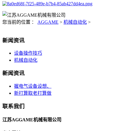
您当前的位置 ：
AGGAME
>
机械自动化
>
新闻资讯
设备操作技巧
机械自动化
新闻资讯
握电气设备设想、
新打算取老打算做
联系我们
江苏AGGAME机械有限公司