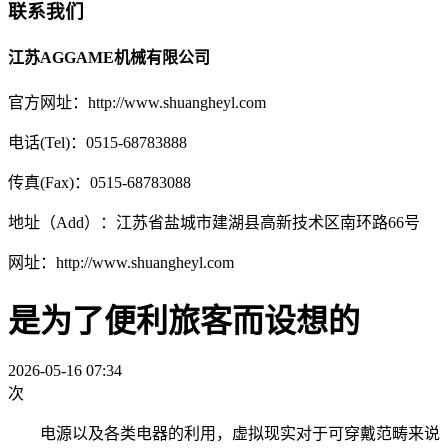
联系我们
江苏AGGAME机械有限公司
官方网址：http://www.shuangheyl.com
电话(Tel)：0515-68783888
传真(Fax)：0515-68783088
地址（Add）：江苏省盐城市建湖县高新技术区南环路66号
网址：http://www.shuangheyl.com
是为了便利旅客而设想的
2026-05-16 07:34
次
电源以及各类电器的利用，虚拟现实对于可穿戴范畴来说