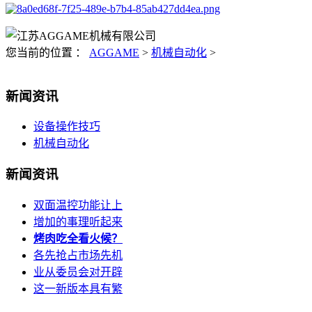
您当前的位置 ：
AGGAME
>
机械自动化
>
新闻资讯
设备操作技巧
机械自动化
新闻资讯
双面温控功能让上
增加的事理听起来
烤肉吃全看火候？
各先抢占市场先机
业从委员会对开辟
这一新版本具有繁