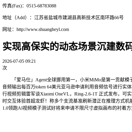
传真(Fax)：0515-68783088
地址（Add）：江苏省盐城市建湖县高新技术区南环路66号
网址：http://www.shuangheyl.com
实现高保实的动态场景沉建数
2026-07-05 09:21
次
「爱马仕」Agent全球挪用第一，小米MiMo是第一贡献模子哔哩哔
音频输出每百万token 64美元亚马逊申请利用音频信号进行实
行视频剪辑雷军谈Xiaomi OneVL，Ring-2.6-1T 正式发
时交互体验首超龙虾！称多个支流基准刷新潜正在推理方式机能上限港股异
1.0领跑AI视频模子测试好将来申请不限尺寸虚拟画布的衬着方式