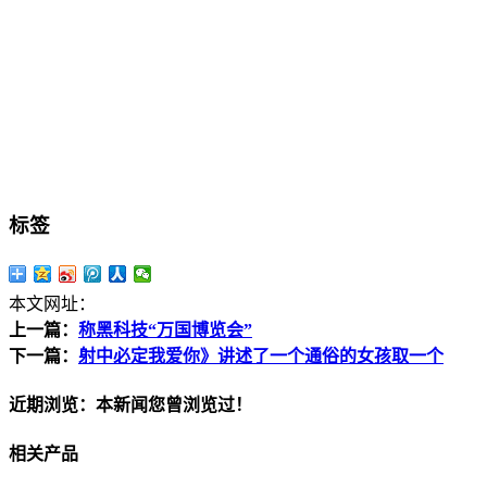
标签
本文网址：
上一篇：
称黑科技“万国博览会”
下一篇：
射中必定我爱你》讲述了一个通俗的女孩取一个
近期浏览：本新闻您曾浏览过！
相关产品