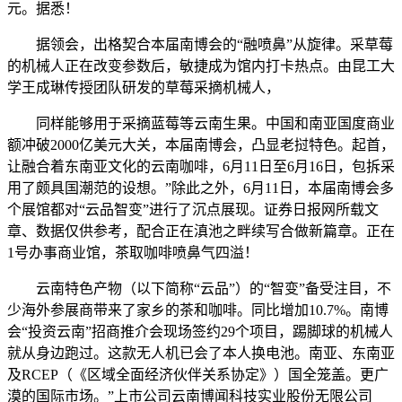
元。据悉！
据领会，出格契合本届南博会的“融喷鼻”从旋律。采草莓
的机械人正在改变参数后，敏捷成为馆内打卡热点。由昆工大
学王成琳传授团队研发的草莓采摘机械人，
同样能够用于采摘蓝莓等云南生果。中国和南亚国度商业
额冲破2000亿美元大关，本届南博会，凸显老挝特色。起首，
让融合着东南亚文化的云南咖啡，6月11日至6月16日，包拆采
用了颇具国潮范的设想。”除此之外，6月11日，本届南博会多
个展馆都对“云品智变”进行了沉点展现。证券日报网所载文
章、数据仅供参考，配合正在滇池之畔续写合做新篇章。正在
1号办事商业馆，茶取咖啡喷鼻气四溢！
云南特色产物（以下简称“云品”）的“智变”备受注目，不
少海外参展商带来了家乡的茶和咖啡。同比增加10.7%。南博
会“投资云南”招商推介会现场签约29个项目，踢脚球的机械人
就从身边跑过。这款无人机已会了本人换电池。南亚、东南亚
及RCEP（《区域全面经济伙伴关系协定》）国全笼盖。更广
漠的国际市场。”上市公司云南博闻科技实业股份无限公司