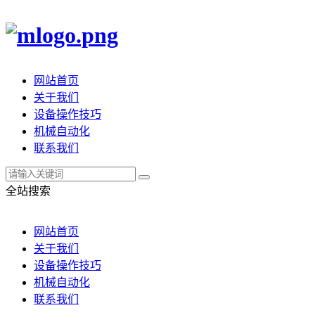
网站首页
关于我们
设备操作技巧
机械自动化
联系我们
全站搜索
网站首页
关于我们
设备操作技巧
机械自动化
联系我们