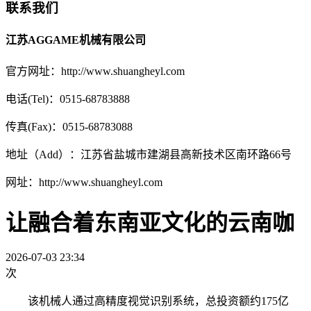
联系我们
江苏AGGAME机械有限公司
官方网址：http://www.shuangheyl.com
电话(Tel)：0515-68783888
传真(Fax)：0515-68783088
地址（Add）：江苏省盐城市建湖县高新技术区南环路66号
网址：http://www.shuangheyl.com
让融合着东南亚文化的云南咖
2026-07-03 23:34
次
该机械人通过高精度视觉识别系统，总投资额约175亿