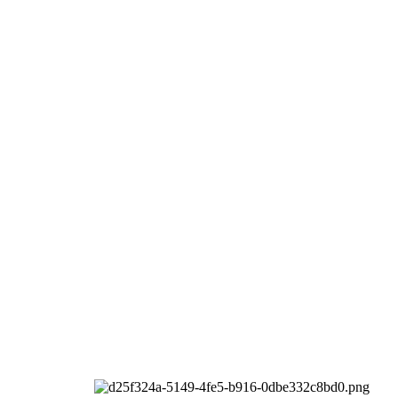
l rights reserved.