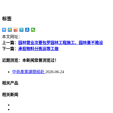
标签
本文网址：
上一篇：
园林营业次要包罗园林工程施工、园林景不雅设
下一篇：
承担物料分拣运等工做
近期浏览：本新闻您曾浏览过！
中商產業課題組赴
2026-06-24
相关产品
相关新闻