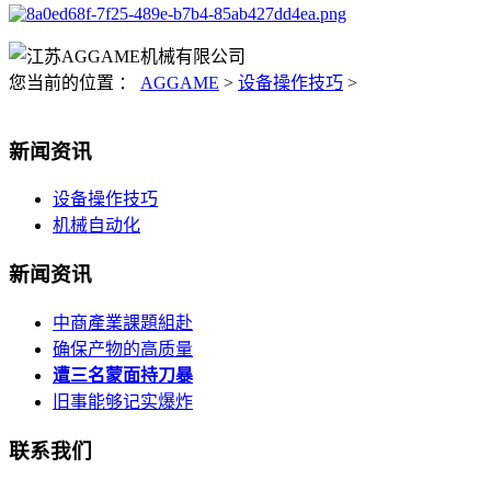
您当前的位置 ：
AGGAME
>
设备操作技巧
>
新闻资讯
设备操作技巧
机械自动化
新闻资讯
中商產業課題組赴
确保产物的高质量
遭三名蒙面持刀暴
旧事能够记实爆炸
联系我们